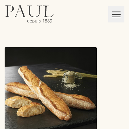
boulangeries paul
Mon panier
MEN