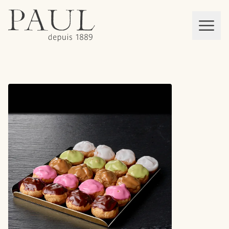
boulangeries paul
Mon panier
MEN