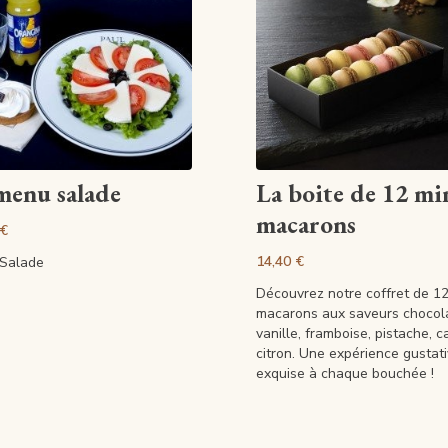
Artikel anzeigen
Artikel anzeigen
menu salade
La boite de 12 mi
macarons
 €
14,40 €
Salade
Découvrez notre coffret de 12
macarons aux saveurs chocola
vanille, framboise, pistache, c
citron. Une expérience gustat
exquise à chaque bouchée !