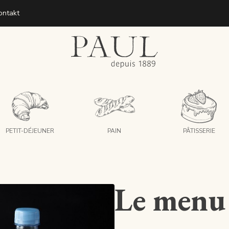
ontakt
boulangeries paul
PETIT-DÉJEUNER
PAIN
PÂTISSERIE
Le menu 