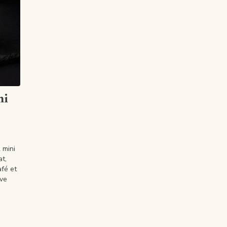
ni
 mini
t,
afé et
ive