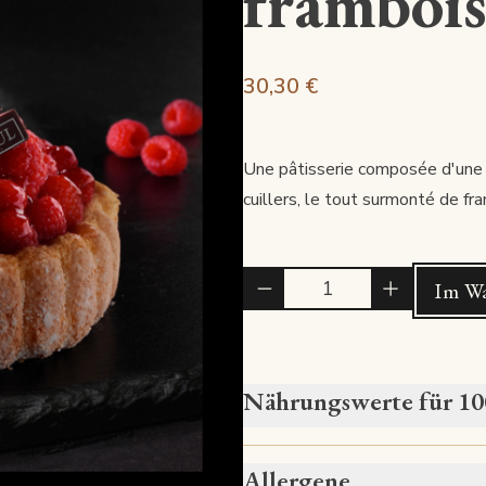
frambois
30,30 €
Une pâtisserie composée d'une c
cuillers, le tout surmonté de fr
Quantité
Im Wa
Nährungswerte für 1
Allergene