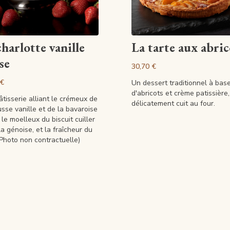
Artikel anzeigen
Artikel anzeigen
charlotte vanille
La tarte aux abric
se
30,70 €
 €
Un dessert traditionnel à bas
d'abricots et crème patissière,
tisserie alliant le crémeux de
délicatement cuit au four.
sse vanille et de la bavaroise
, le moelleux du biscuit cuiller
la génoise, et la fraîcheur du
 (Photo non contractuelle)