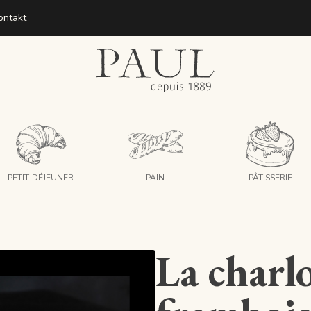
ontakt
boulangeries paul
PETIT-DÉJEUNER
PAIN
PÂTISSERIE
La charlo