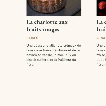
Artikel anzeigen
La charlotte aux
La 
fruits rouges
frai
31,80 €
28,90
Une pâtisserie alliant le crémeux de
Une pâ
la mousse fraise framboise et de la
la mou
bavaroise vanille, le moelleux du
fraise
biscuit cuillère, et la fraîcheur du
et de 
fruit.
fruit.