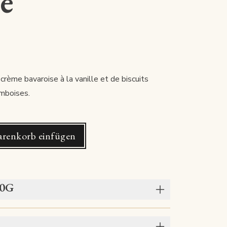
e
rème bavaroise à la vanille et de biscuits
amboises.
renkorb einfügen
00G