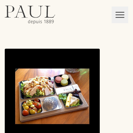
boulangeries paul
Mon panier
MEN