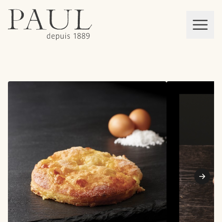
boulangeries paul
Mon panier
MEN
Suiva