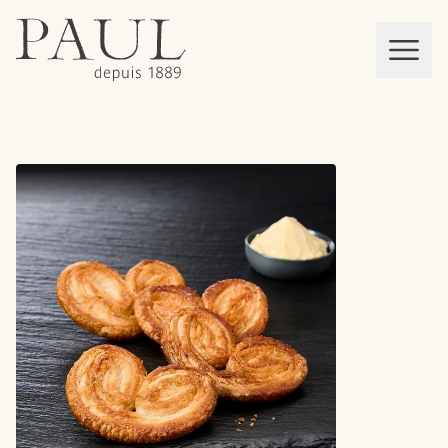
boulangeries paul
Mon panier
MEN