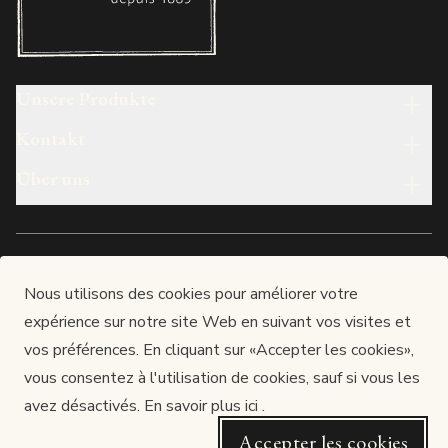
Unsere Produkte
Kontakt
Über uns
Deutsch
Nous utilisons des cookies pour améliorer votre
expérience sur notre site Web en suivant vos visites et
Made in luxembourg
vos préférences. En cliquant sur «Accepter les cookies»,
LUX-PAUL S.A.
vous consentez à l'utilisation de cookies, sauf si vous les
Siège : 12, rue de l’Industrie, L-3895 FOETZ
RCS Luxembourg : B166577 / TVA : LU25278121
avez désactivés.
En savoir plus ici
.
Autorisation d’établissement n° 10023705 / 27
Accepter les cookies