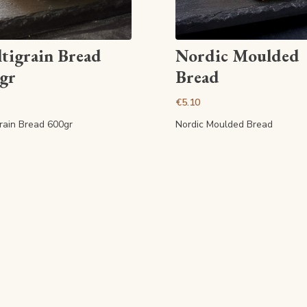
View article
View article
tigrain Bread
Nordic Moulded
gr
Bread
€5.10
rain Bread 600gr
Nordic Moulded Bread