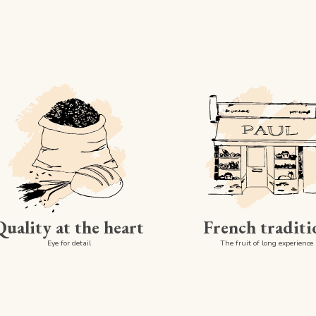
Quality at the heart
French traditi
Eye for detail
The fruit of long experience