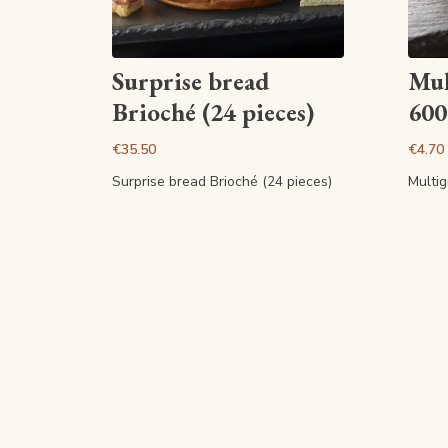
View article
Surprise bread
Mul
Brioché (24 pieces)
600
€35.50
€4.70
Surprise bread Brioché (24 pieces)
Multig