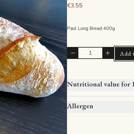
€3.55
Paul Long Bread 400g
Quantité
Add t
Nutritional value for
Allergen