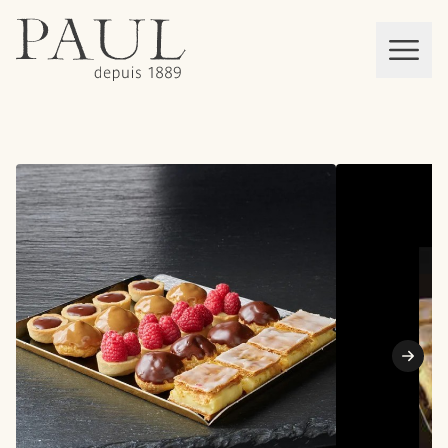
boulangeries paul
Mon panier
MEN
Suiva