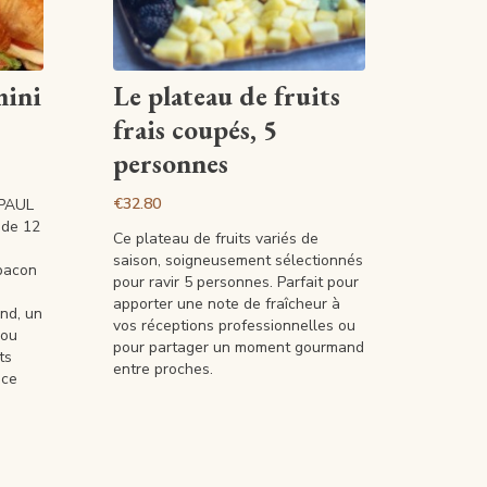
View article
mini
Le plateau de fruits
frais coupés, 5
personnes
€32.80
 PAUL
 de 12
Ce plateau de fruits variés de
saison, soigneusement sélectionnés
-bacon
pour ravir 5 personnes. Parfait pour
apporter une note de fraîcheur à
and, un
vos réceptions professionnelles ou
 ou
pour partager un moment gourmand
ts
entre proches.
 ce