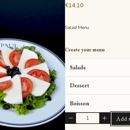
€14.10
Salad Menu
Create your menu
Salade
Dessert
Boisson
Quantité
Add t