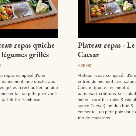
View article
View article
teau repas quiche
Plateau repas - Le
 légumes grillés
Caesar
0
€28.90
au repas composé d'une
Plateau repas composé : d'un
e du moment, une quiche aux
entrée du moment, une salad
s grillés à réchauffer, un duo
Caesar (poulet, emmental,
 emmental, un petit pain varié
parmesan, croûtons, sur sala
 tartelette framboise
mêlée, carottes, radis & ciboul
sauce Caesar), un duo brie &
emmental, un petit pain varié 
trio de macarons.