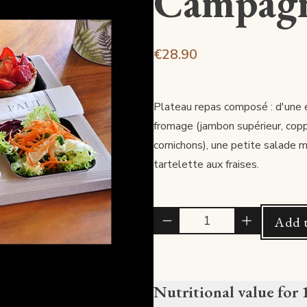
Campag
€28.90
Plateau repas composé : d'une 
fromage (jambon supérieur, copp
cornichons), une petite salade mê
tartelette aux fraises.
Quantité
Add t
Nutritional value for