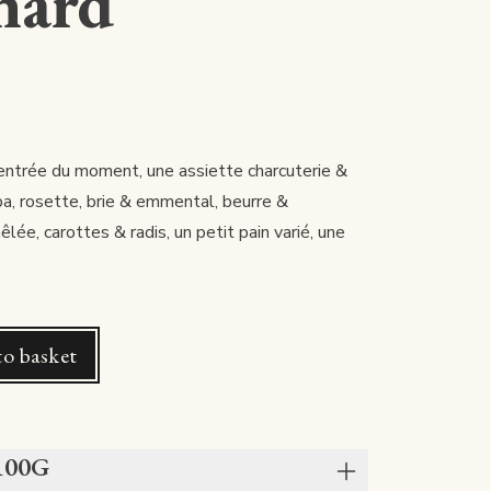
nard
entrée du moment, une assiette charcuterie &
a, rosette, brie & emmental, beurre &
lée, carottes & radis, un petit pain varié, une
o basket
 100G