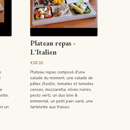
View article
Plateau repas -
L'Italien
€26.10
e
Plateau repas composé d'une
e
salade du moment, une salade de
pâtes (fusillis, tomates et tomates
de
cerises, mozzarella, olives noires,
ette,
pesto vert), un duo brie &
emmental, un petit pain varié, une
et un
tartelette aux fraises.