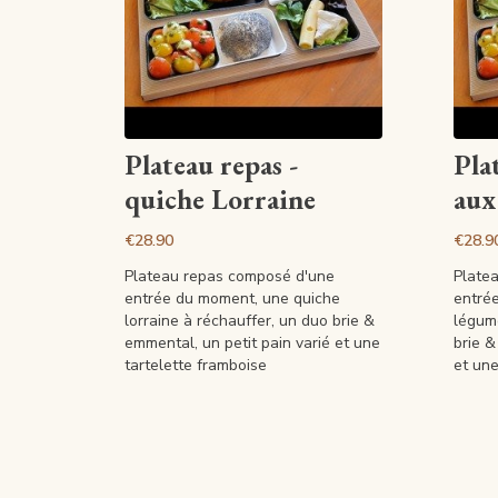
View article
Plateau repas -
Pla
quiche Lorraine
aux
€28.90
€28.9
Plateau repas composé d'une
Plate
entrée du moment, une quiche
entré
lorraine à réchauffer, un duo brie &
légume
emmental, un petit pain varié et une
brie &
tartelette framboise
et une