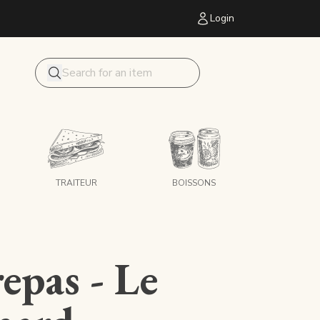
Login
Mon panier
Search
TRAITEUR
BOISSONS
epas - Le