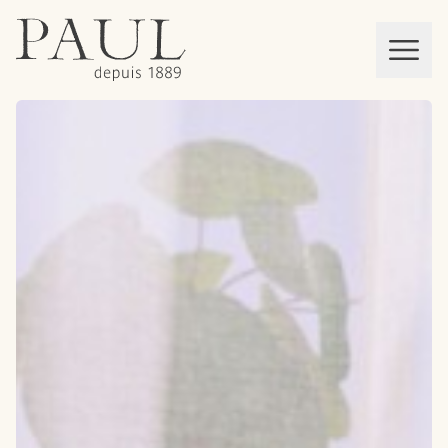
boulangeries paul
Mon panier
MEN