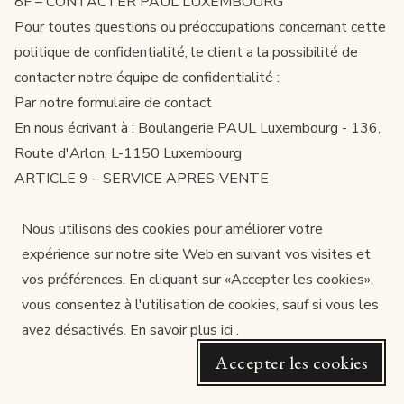
8F – CONTACTER PAUL LUXEMBOURG
Pour toutes questions ou préoccupations concernant cette
politique de confidentialité, le client a la possibilité de
contacter notre équipe de confidentialité :
Par notre formulaire de contact
En nous écrivant à : Boulangerie PAUL Luxembourg - 136,
Route d'Arlon, L-1150 Luxembourg
ARTICLE 9 – SERVICE APRES-VENTE
Pour toute question relative à l’exécution des présentes
conditions de vente et la réalisation de la commande, le
Nous utilisons des cookies pour améliorer votre
Client peut contacter le service client PAUL
expérience sur notre site Web en suivant vos visites et
LUXEMBOURG via le
vos préférences. En cliquant sur «Accepter les cookies»,
formulaire de contact
, par téléphone
ou par mail, disponible sur le Site.
vous consentez à l'utilisation de cookies, sauf si vous les
ARTICLE 10 – DROIT APPLICAPLE ET RESOLUTION
avez désactivés.
En savoir plus ici
.
DES LITIGES
Accepter les cookies
Les présentes CGV sont régies par le droit