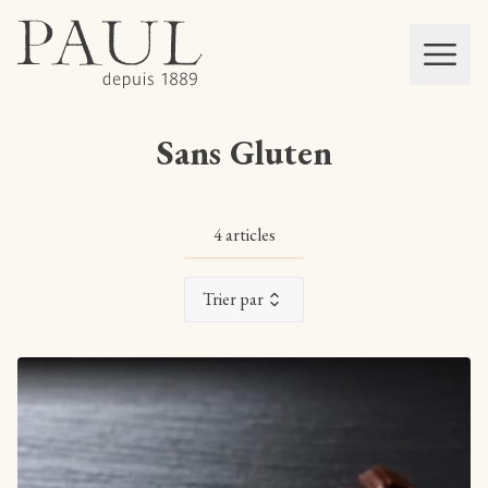
boulangeries paul
Mon panier
MEN
Sans Gluten
4 articles
Trier par