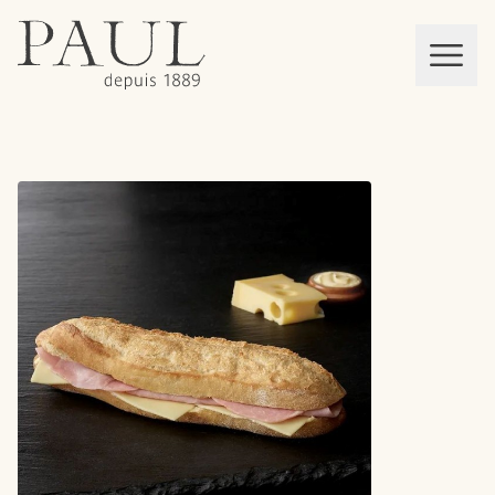
boulangeries paul
Mon panier
MEN