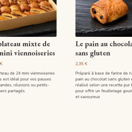
Voir la fiche
Voir la fiche
plateau mixte de
Le pain au chocol
mini viennoiseries
sans gluten
 €
2,35 €
teau de 24 mini viennoiseries
Préparé à base de farine de ri
s est idéal pour vos pauses
pain au chocolat sans gluten 
andes, réunions ou petits-
réalisé selon une recette pur
ners partagés.
pour offrir un feuilletage go
et savoureux