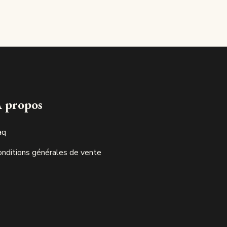
Made in luxembourg
 propos
aq
onditions générales de vente