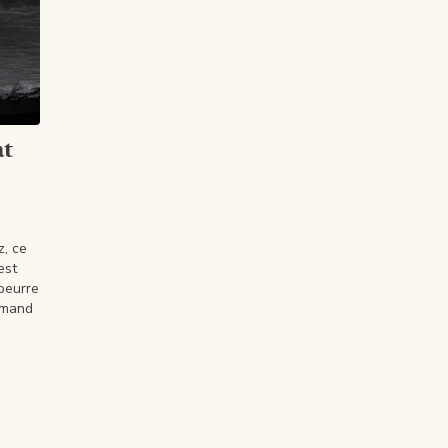
at
z, ce
est
 beurre
urmand