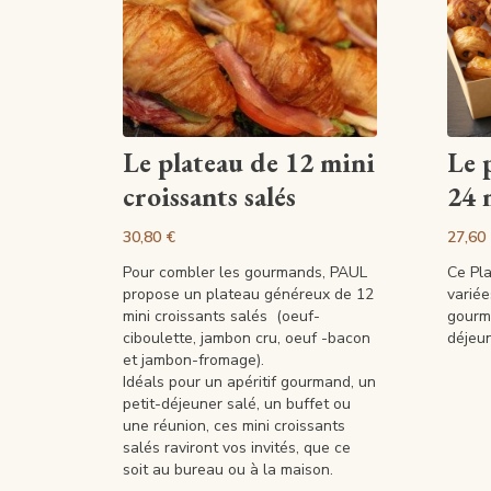
Voir la fiche
Le plateau de 12 mini
Le 
croissants salés
24 
30,80 €
27,60
Pour combler les gourmands, PAUL
Ce Pla
propose un plateau généreux de 12
variée
mini croissants salés (oeuf-
gourm
ciboulette, jambon cru, oeuf -bacon
déjeu
et jambon-fromage).
Idéals pour un apéritif gourmand, un
petit-déjeuner salé, un buffet ou
une réunion, ces mini croissants
salés raviront vos invités, que ce
soit au bureau ou à la maison.