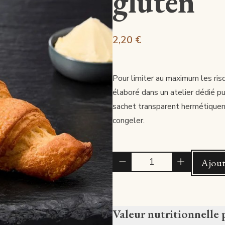
gluten
2,20 €
Pour limiter au maximum les ris
élaboré dans un atelier dédié pu
sachet transparent hermétiquem
congeler.
Quantité
Ajout
Valeur nutritionnelle