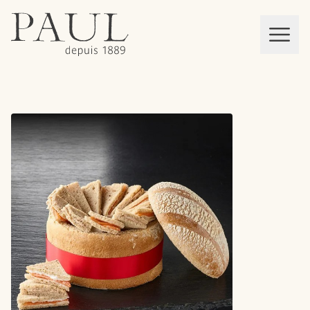
boulangeries paul
Mon panier
MEN