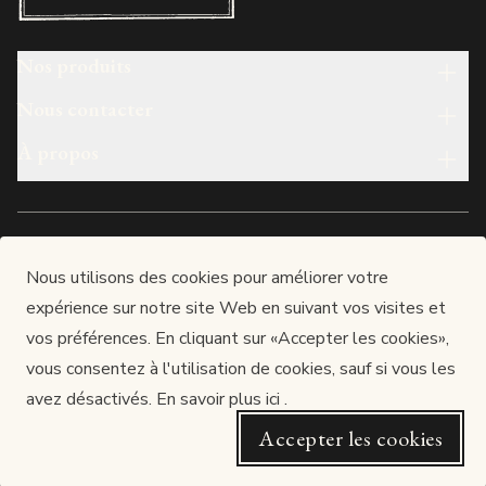
Nos produits
Nous contacter
À propos
français
Nous utilisons des cookies pour améliorer votre
expérience sur notre site Web en suivant vos visites et
Made in luxembourg
vos préférences. En cliquant sur «Accepter les cookies»,
LUX-PAUL S.A.
vous consentez à l'utilisation de cookies, sauf si vous les
Siège : 12, rue de l’Industrie, L-3895 FOETZ
RCS Luxembourg : B166577 / TVA : LU25278121
avez désactivés.
En savoir plus ici
.
Autorisation d’établissement n° 10023705 / 27
Accepter les cookies
Website by Dotcom