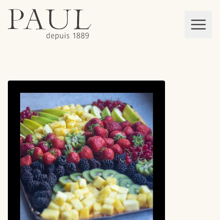
boulangeries paul
Mon panier
MEN