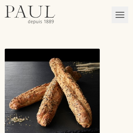
boulangeries paul
Mon panier
MEN