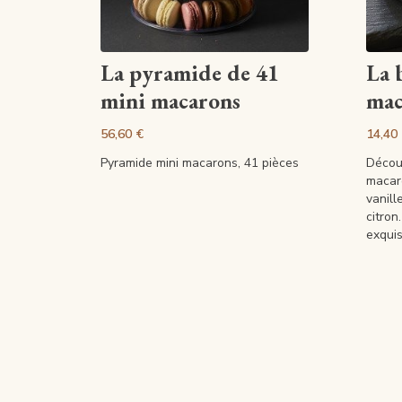
Artikel anzeigen
La pyramide de 41
La 
mini macarons
mac
56,60 €
14,40
Pyramide mini macarons, 41 pièces
Découv
macar
vanill
citron
exqui