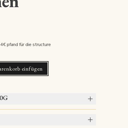
nen
€ pfand für die structure
renkorb einfügen
00G