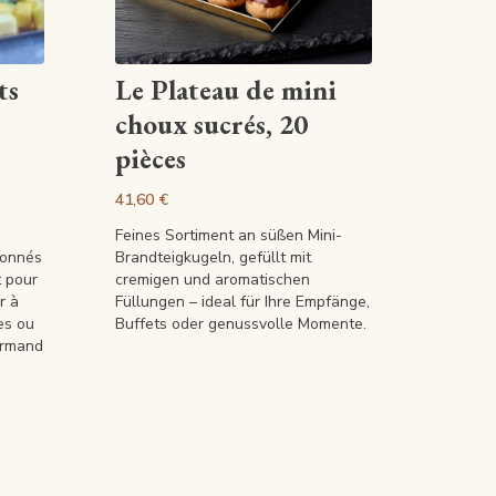
Artikel anzeigen
ts
Le Plateau de mini
choux sucrés, 20
pièces
41,60 €
Feines Sortiment an süßen Mini-
ionnés
Brandteigkugeln, gefüllt mit
t pour
cremigen und aromatischen
r à
Füllungen – ideal für Ihre Empfänge,
es ou
Buffets oder genussvolle Momente.
urmand