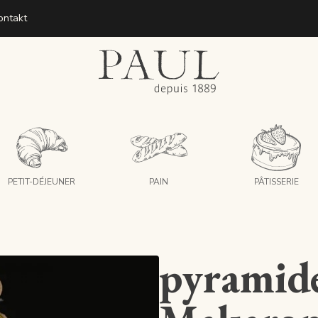
ontakt
boulangeries paul
PETIT-DÉJEUNER
PAIN
PÂTISSERIE
pyramid