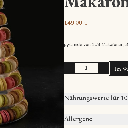
Makaro
149,00 €
pyramide von 108 Makaronen, 34
Quantité
Im Wa
Nährungswerte für 1
Allergene