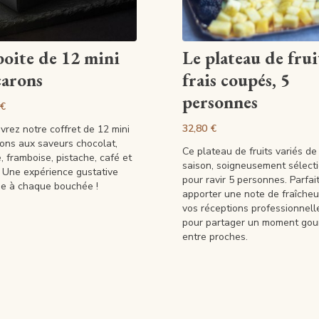
Artikel anzeigen
Artikel anzeigen
boite de 12 mini
Le plateau de frui
arons
frais coupés, 5
personnes
 €
32,80 €
rez notre coffret de 12 mini
ons aux saveurs chocolat,
Ce plateau de fruits variés de
e, framboise, pistache, café et
saison, soigneusement sélect
. Une expérience gustative
pour ravir 5 personnes. Parfai
se à chaque bouchée !
apporter une note de fraîcheu
vos réceptions professionnell
pour partager un moment go
entre proches.