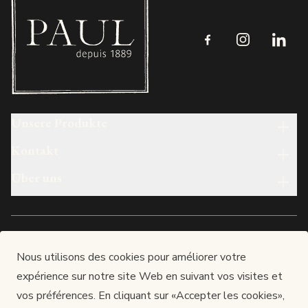
Follow us on Faceboo
Follow us on I
Follow 
Unsere Produkte
Kontakt
Über uns
Deutsch
Nous utilisons des cookies pour améliorer votre
expérience sur notre site Web en suivant vos visites et
Made in luxembourg
vos préférences. En cliquant sur «Accepter les cookies»,