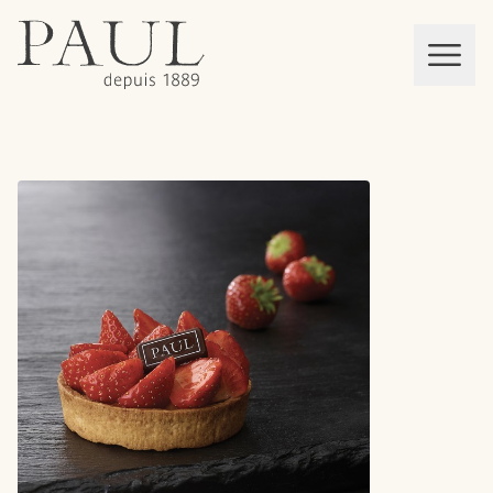
boulangeries paul
Mon panier
MEN