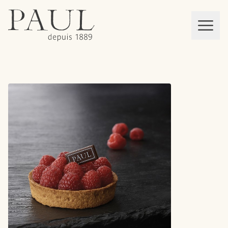
boulangeries paul
Mon panier
MEN