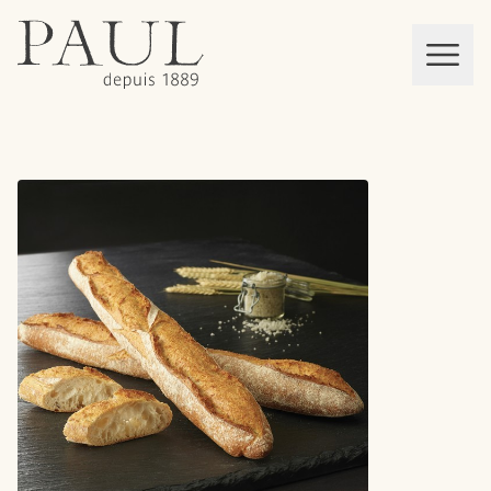
boulangeries paul
Mon panier
MEN