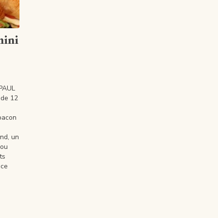
mini
 PAUL
 de 12
-bacon
and, un
 ou
ts
 ce