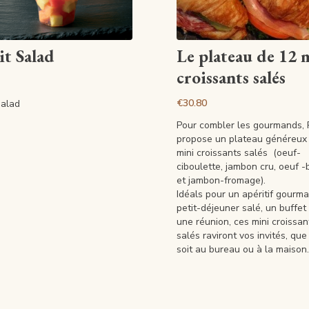
View article
View article
it Salad
Le plateau de 12 
croissants salés
€30.80
Salad
Pour combler les gourmands,
propose un plateau généreux
mini croissants salés (oeuf-
ciboulette, jambon cru, oeuf 
et jambon-fromage).
Idéals pour un apéritif gourm
petit-déjeuner salé, un buffet
une réunion, ces mini croissan
salés raviront vos invités, que
soit au bureau ou à la maison.