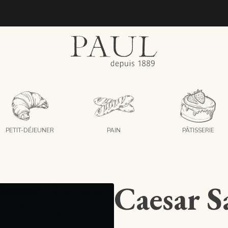
boulangeries paul
PETIT-DÉJEUNER
PAIN
PÂTISSERIE
Caesar S