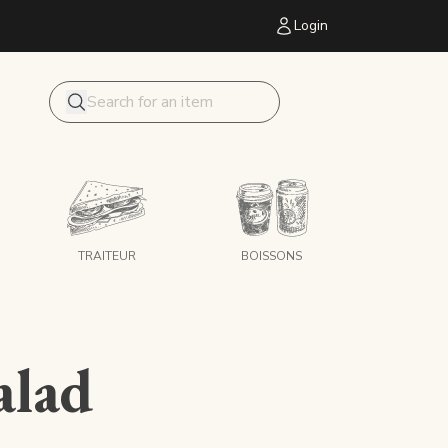
Login
Mon panier
Search
TRAITEUR
BOISSONS
alad