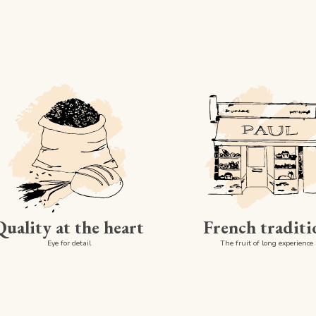
Quality at the heart
French traditi
Eye for detail
The fruit of long experience