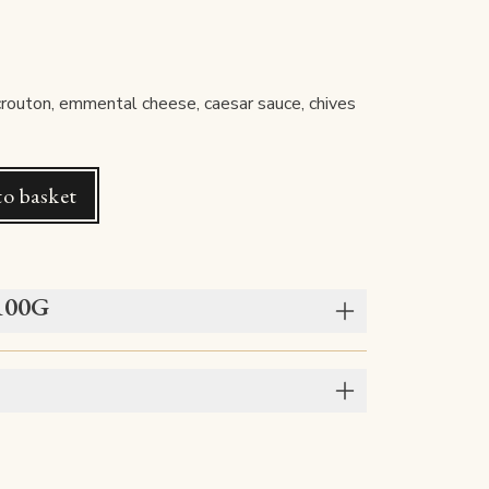
 crouton, emmental cheese, caesar sauce, chives
o basket
 100G