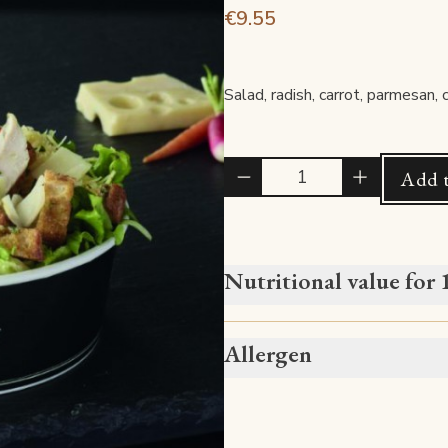
€9.55
Salad, radish, carrot, parmesan,
Quantité
Add t
Nutritional value for
Allergen