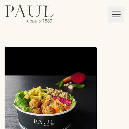
boulangeries paul
Mon panier
MEN