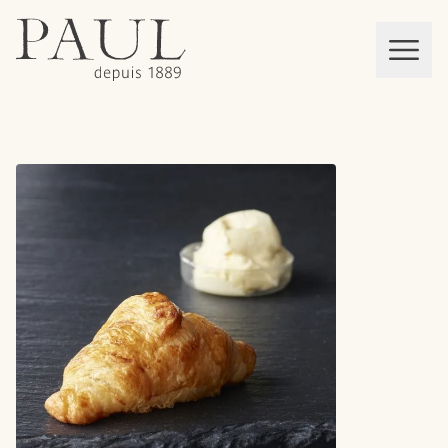
boulangeries paul
Mon panier
MEN