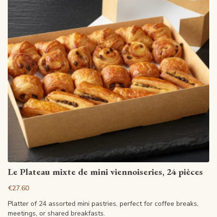
View article
Le Plateau mixte de mini viennoiseries, 24 pièces
€27.60
Platter of 24 assorted mini pastries, perfect for coffee breaks,
meetings, or shared breakfasts.