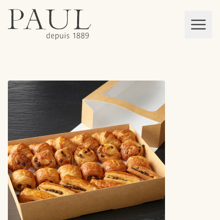
boulangeries paul
Mon panier
MEN