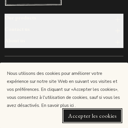
Our products
Contact us
About us
English
Nous utilisons des cookies pour améliorer votre
expérience sur notre site Web en suivant vos visites et
Made in luxembourg
vos préférences. En cliquant sur «Accepter les cookies»,
LUX-PAUL S.A.
vous consentez à l'utilisation de cookies, sauf si vous les
Siège : 12, rue de l’Industrie, L-3895 FOETZ
RCS Luxembourg : B166577 / TVA : LU25278121
avez désactivés.
En savoir plus ici
.
Autorisation d’établissement n° 10023705 / 27
Accepter les cookies
Website by Dotcom