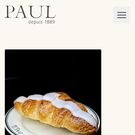
boulangeries paul
Mon panier
MEN