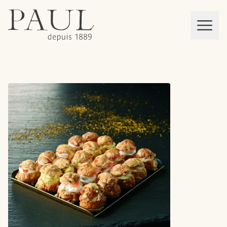
boulangeries paul
Mon panier
MEN