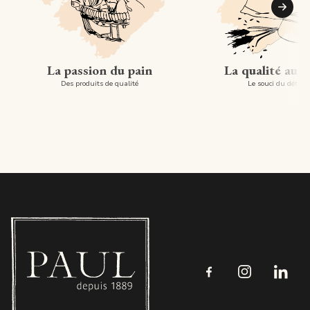
Suiva
La passion du pain
La qualité au 
Des produits de qualité
Le souci du détail
Boulangerie PAUL - Luxembourg
Follow us on Faceboo
Follow us on I
Follow 