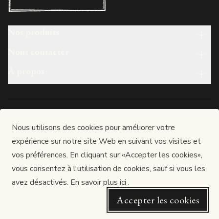
Nos produits
Nous contacter
À propos
français
Nous utilisons des cookies pour améliorer votre
expérience sur notre site Web en suivant vos visites et
Made in luxembourg
vos préférences. En cliquant sur «Accepter les cookies»,
LUX-PAUL S.A.
vous consentez à l'utilisation de cookies, sauf si vous les
Siège : 12, rue de l’Industrie, L-3895 FOETZ
RCS Luxembourg : B166577 / TVA : LU25278121
avez désactivés.
En savoir plus ici
.
Autorisation d’établissement n° 10023705 / 27
Accepter les cookies
Website by Dotcom