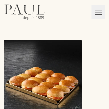
boulangeries paul
Mon panier
MEN