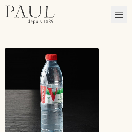
boulangeries paul
Mon panier
MEN