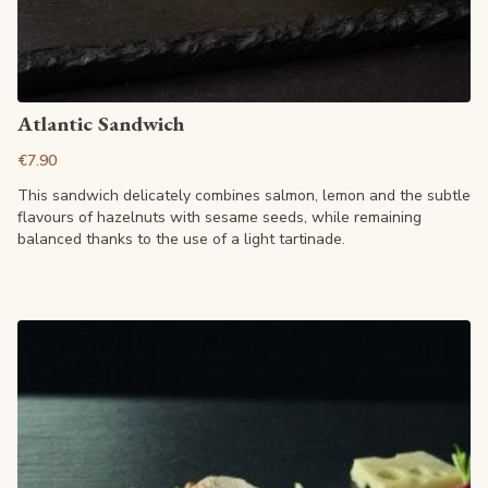
View article
Atlantic Sandwich
€7.90
This sandwich delicately combines salmon, lemon and the subtle
flavours of hazelnuts with sesame seeds, while remaining
balanced thanks to the use of a light tartinade.