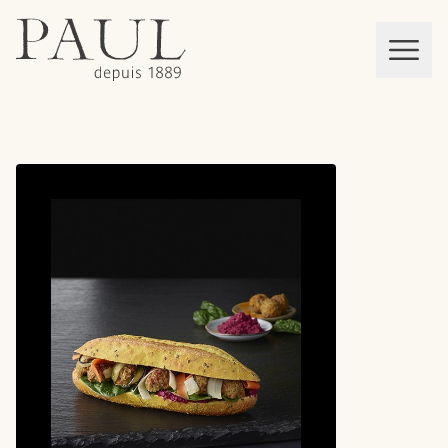
boulangeries paul
Mon panier
MEN