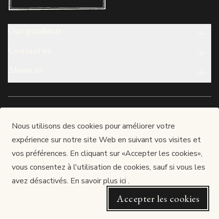
Our products
Contact us
About us
English
Nous utilisons des cookies pour améliorer votre
expérience sur notre site Web en suivant vos visites et
Made in luxembourg
vos préférences. En cliquant sur «Accepter les cookies»,
LUX-PAUL S.A.
vous consentez à l'utilisation de cookies, sauf si vous les
Siège : 12, rue de l’Industrie, L-3895 FOETZ
RCS Luxembourg : B166577 / TVA : LU25278121
avez désactivés.
En savoir plus ici
.
Autorisation d’établissement n° 10023705 / 27
Accepter les cookies
Website by Dotcom